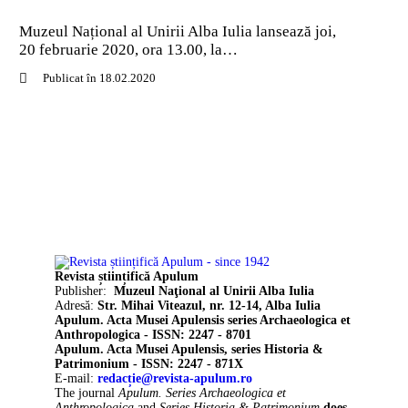
Muzeul Național al Unirii Alba Iulia lansează joi,
20 februarie 2020, ora 13.00, la…
Publicat în 18.02.2020
Revista științifică Apulum
Publisher:
Muzeul Naţional al Unirii Alba Iulia
Adresă:
Str. Mihai Viteazul, nr. 12-14, Alba Iulia
Apulum. Acta Musei Apulensis series Archaeologica et
Anthropologica - ISSN: 2247 - 8701
Apulum. Acta Musei Apulensis, series Historia &
Patrimonium - ISSN: 2247 - 871X
E-mail:
redacție@revista-apulum.ro
The journal
Apulum. Series Archaeologica et
Anthropologica
and
Series Historia & Patrimonium
does