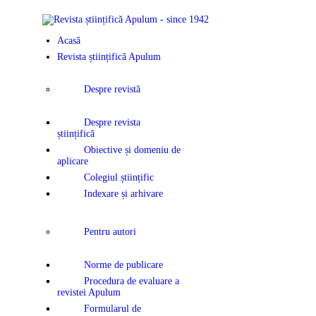
ACASĂ
Acasă
REVISTA ȘTI
Revista științifică Apulum
APULUM
Despre revistă
ANUNȚURI Ș
Despre revista
științifică
COMUNICAT
Obiective și domeniu de
aplicare
Colegiul științific
EVENIMENT
Indexare și arhivare
CONTACT
Pentru autori
Norme de publicare
Procedura de evaluare a
revistei Apulum
Formularul de