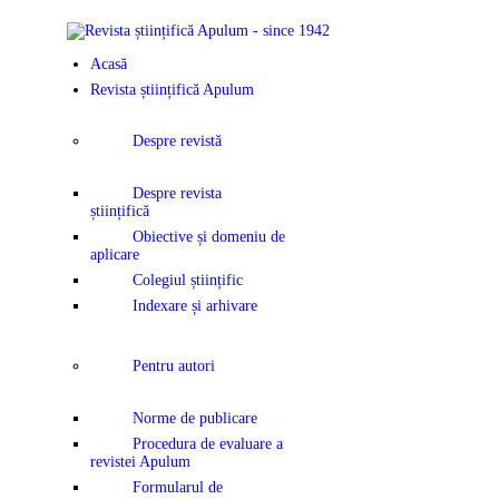
ACASĂ
Acasă
REVISTA ȘTI
Revista științifică Apulum
APULUM
Despre revistă
ANUNȚURI Ș
Despre revista
științifică
COMUNICAT
Obiective și domeniu de
aplicare
Colegiul științific
EVENIMENT
Indexare și arhivare
CONTACT
Pentru autori
Norme de publicare
Procedura de evaluare a
revistei Apulum
Formularul de