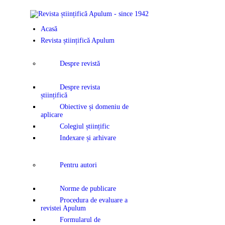
ACASĂ
Acasă
REVISTA ȘTI
Revista științifică Apulum
APULUM
Despre revistă
ANUNȚURI Ș
Despre revista
științifică
COMUNICAT
Obiective și domeniu de
aplicare
Colegiul științific
EVENIMENT
Indexare și arhivare
CONTACT
Pentru autori
Norme de publicare
Procedura de evaluare a
revistei Apulum
Formularul de