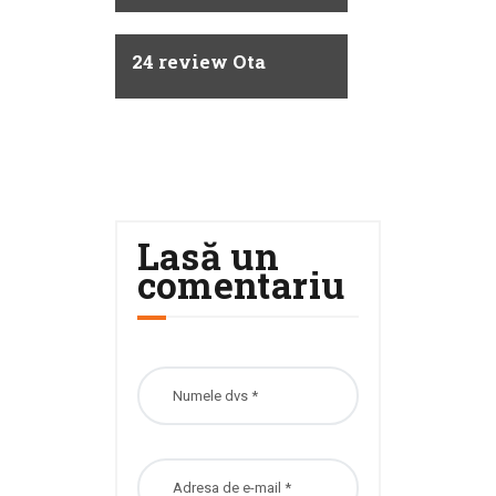
24 review Ota
Lasă un
comentariu