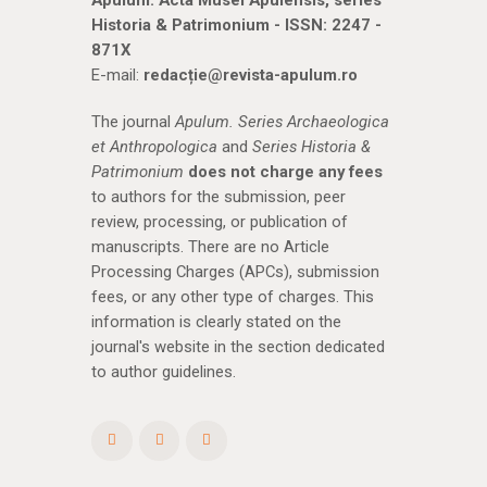
Apulum. Acta Musei Apulensis, series
Historia & Patrimonium - ISSN: 2247 -
871X
E-mail:
redacție@revista-apulum.ro
The journal
Apulum. Series Archaeologica
et Anthropologica
and
Series Historia &
Patrimonium
does not charge any fees
to authors for the submission, peer
review, processing, or publication of
manuscripts. There are no Article
Processing Charges (APCs), submission
fees, or any other type of charges. This
information is clearly stated on the
journal's website in the section dedicated
to author guidelines.