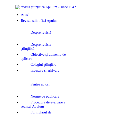
ACASĂ
Acasă
REVISTA ȘTI
Revista științifică Apulum
APULUM
Despre revistă
ANUNȚURI Ș
Despre revista
științifică
COMUNICAT
Obiective și domeniu de
aplicare
Colegiul științific
EVENIMENT
Indexare și arhivare
CONTACT
Pentru autori
Norme de publicare
Procedura de evaluare a
revistei Apulum
Formularul de