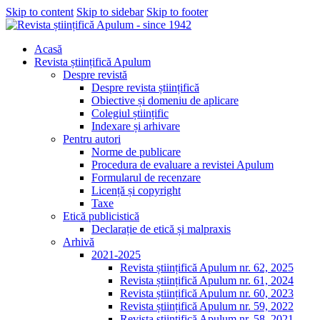
Skip to content
Skip to sidebar
Skip to footer
Acasă
Revista științifică Apulum
Despre revistă
Despre revista științifică
Obiective și domeniu de aplicare
Colegiul științific
Indexare și arhivare
Pentru autori
Norme de publicare
Procedura de evaluare a revistei Apulum
Formularul de recenzare
Licență și copyright
Taxe
Etică publicistică
Declarație de etică și malpraxis
Arhivă
2021-2025
Revista științifică Apulum nr. 62, 2025
Revista științifică Apulum nr. 61, 2024
Revista științifică Apulum nr. 60, 2023
Revista științifică Apulum nr. 59, 2022
Revista științifică Apulum nr. 58, 2021