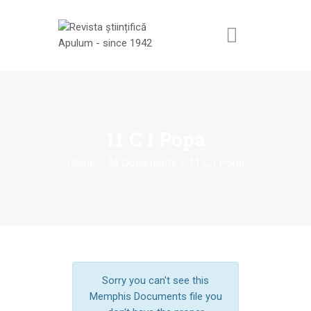
ACASĂ
REVISTA ȘTIINȚIFICĂ
11 C I Popa
APULUM
Home
All Documents
11 C I Popa
ANUNȚURI ȘI
COMUNICATE
EVENIMENTE
CONTACT
Sorry you can't see this
Memphis Documents file you