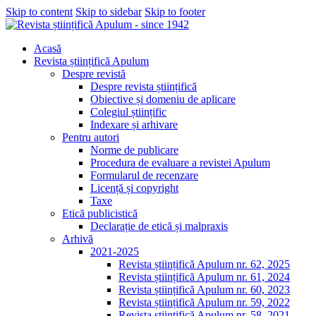
Skip to content
Skip to sidebar
Skip to footer
Acasă
Revista științifică Apulum
Despre revistă
Despre revista științifică
Obiective și domeniu de aplicare
Colegiul științific
Indexare și arhivare
Pentru autori
Norme de publicare
Procedura de evaluare a revistei Apulum
Formularul de recenzare
Licență și copyright
Taxe
Etică publicistică
Declarație de etică și malpraxis
Arhivă
2021-2025
Revista științifică Apulum nr. 62, 2025
Revista științifică Apulum nr. 61, 2024
Revista științifică Apulum nr. 60, 2023
Revista științifică Apulum nr. 59, 2022
Revista științifică Apulum nr. 58, 2021