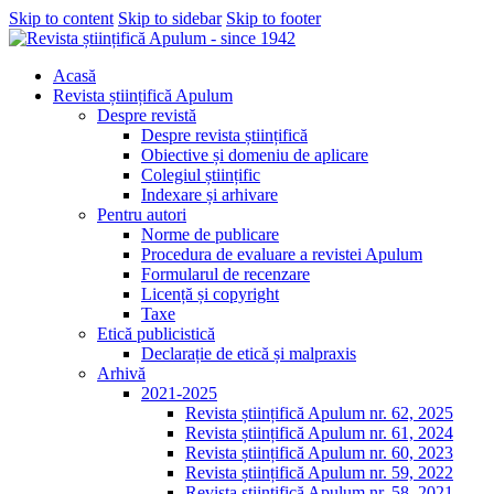
Skip to content
Skip to sidebar
Skip to footer
Acasă
Revista științifică Apulum
Despre revistă
Despre revista științifică
Obiective și domeniu de aplicare
Colegiul științific
Indexare și arhivare
Pentru autori
Norme de publicare
Procedura de evaluare a revistei Apulum
Formularul de recenzare
Licență și copyright
Taxe
Etică publicistică
Declarație de etică și malpraxis
Arhivă
2021-2025
Revista științifică Apulum nr. 62, 2025
Revista științifică Apulum nr. 61, 2024
Revista științifică Apulum nr. 60, 2023
Revista științifică Apulum nr. 59, 2022
Revista științifică Apulum nr. 58, 2021