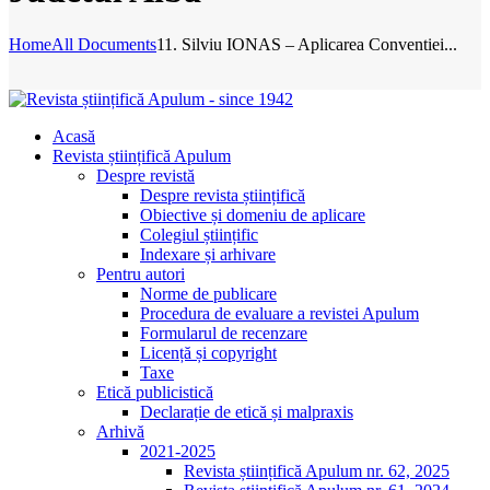
Home
All Documents
11. Silviu IONAS – Aplicarea Conventiei...
Acasă
Revista științifică Apulum
Despre revistă
Despre revista științifică
Obiective și domeniu de aplicare
Colegiul științific
Indexare și arhivare
Pentru autori
Norme de publicare
Procedura de evaluare a revistei Apulum
Formularul de recenzare
Licență și copyright
Taxe
Etică publicistică
Declarație de etică și malpraxis
Arhivă
2021-2025
Revista științifică Apulum nr. 62, 2025