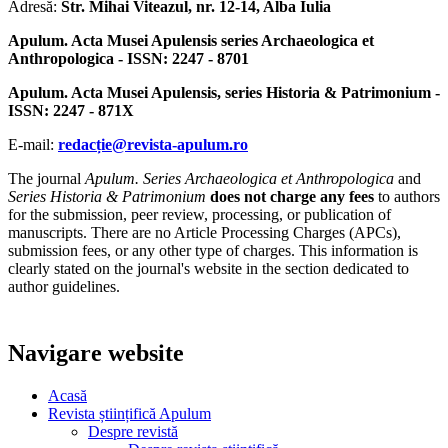
Adresă:
Str. Mihai Viteazul, nr. 12-14, Alba Iulia
Apulum. Acta Musei Apulensis series Archaeologica et
Anthropologica - ISSN: 2247 - 8701
Apulum. Acta Musei Apulensis, series Historia & Patrimonium -
ISSN: 2247 - 871X
E-mail:
redacție@revista-apulum.ro
The journal
Apulum. Series Archaeologica et Anthropologica
and
Series Historia & Patrimonium
does not charge any fees
to authors
for the submission, peer review, processing, or publication of
manuscripts. There are no Article Processing Charges (APCs),
submission fees, or any other type of charges. This information is
clearly stated on the journal's website in the section dedicated to
author guidelines.
Navigare website
Acasă
Revista științifică Apulum
Despre revistă