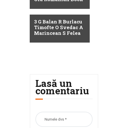
3 G Balan R Burlacu
Timofte O Svedac A
Marincean S Felea
Lasă un
comentariu