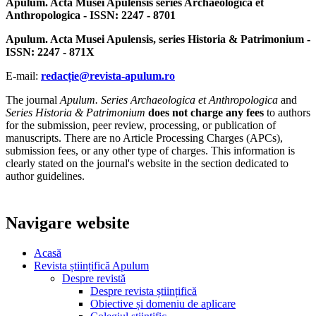
Apulum. Acta Musei Apulensis series Archaeologica et
Anthropologica - ISSN: 2247 - 8701
Apulum. Acta Musei Apulensis, series Historia & Patrimonium -
ISSN: 2247 - 871X
E-mail:
redacție@revista-apulum.ro
The journal
Apulum. Series Archaeologica et Anthropologica
and
Series Historia & Patrimonium
does not charge any fees
to authors
for the submission, peer review, processing, or publication of
manuscripts. There are no Article Processing Charges (APCs),
submission fees, or any other type of charges. This information is
clearly stated on the journal's website in the section dedicated to
author guidelines.
Navigare website
Acasă
Revista științifică Apulum
Despre revistă
Despre revista științifică
Obiective și domeniu de aplicare