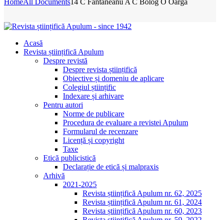
Home
All Documents
14 C Fantaneanu A C Bolog O Oarga
Acasă
Revista științifică Apulum
Despre revistă
Despre revista științifică
Obiective și domeniu de aplicare
Colegiul științific
Indexare și arhivare
Pentru autori
Norme de publicare
Procedura de evaluare a revistei Apulum
Formularul de recenzare
Licență și copyright
Taxe
Etică publicistică
Declarație de etică și malpraxis
Arhivă
2021-2025
Revista științifică Apulum nr. 62, 2025
Revista științifică Apulum nr. 61, 2024
Revista științifică Apulum nr. 60, 2023
Revista științifică Apulum nr. 59, 2022