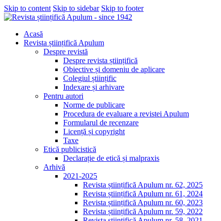
Skip to content
Skip to sidebar
Skip to footer
Acasă
Revista științifică Apulum
Despre revistă
Despre revista științifică
Obiective și domeniu de aplicare
Colegiul științific
Indexare și arhivare
Pentru autori
Norme de publicare
Procedura de evaluare a revistei Apulum
Formularul de recenzare
Licență și copyright
Taxe
Etică publicistică
Declarație de etică și malpraxis
Arhivă
2021-2025
Revista științifică Apulum nr. 62, 2025
Revista științifică Apulum nr. 61, 2024
Revista științifică Apulum nr. 60, 2023
Revista științifică Apulum nr. 59, 2022
Revista științifică Apulum nr. 58, 2021