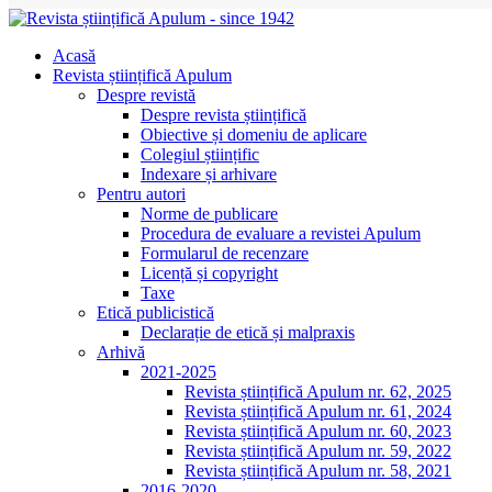
Acasă
Revista științifică Apulum
Despre revistă
Despre revista științifică
Obiective și domeniu de aplicare
Colegiul științific
Indexare și arhivare
Pentru autori
Norme de publicare
Procedura de evaluare a revistei Apulum
Formularul de recenzare
Licență și copyright
Taxe
Etică publicistică
Declarație de etică și malpraxis
Arhivă
2021-2025
Revista științifică Apulum nr. 62, 2025
Revista științifică Apulum nr. 61, 2024
Revista științifică Apulum nr. 60, 2023
Revista științifică Apulum nr. 59, 2022
Revista științifică Apulum nr. 58, 2021
2016-2020