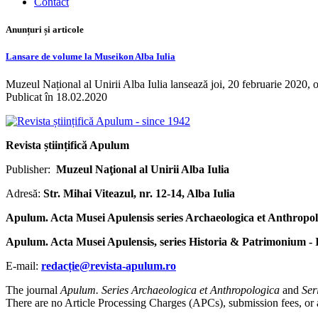
Contact
Anunțuri și articole
Lansare de volume la Museikon Alba Iulia
Muzeul Național al Unirii Alba Iulia lansează joi, 20 februarie 2020, 
Publicat în 18.02.2020
Revista științifică Apulum
Publisher:
Muzeul Naţional al Unirii Alba Iulia
Adresă:
Str. Mihai Viteazul, nr. 12-14, Alba Iulia
Apulum. Acta Musei Apulensis series Archaeologica et Anthropol
Apulum. Acta Musei Apulensis, series Historia & Patrimonium -
E-mail:
redacție@revista-apulum.ro
The journal
Apulum. Series Archaeologica et Anthropologica
and
Ser
There are no Article Processing Charges (APCs), submission fees, or any