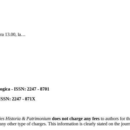
ora 13.00, la…
ogica - ISSN: 2247 - 8701
 ISSN: 2247 - 871X
ies Historia & Patrimonium
does not charge any fees
to authors for t
 other type of charges. This information is clearly stated on the journa