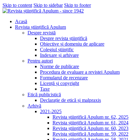
Skip to content
Skip to sidebar
Skip to footer
Acasă
Revista științifică Apulum
Despre revistă
Despre revista științifică
Obiective și domeniu de aplicare
Colegiul științific
Indexare și arhivare
Pentru autori
Norme de publicare
Procedura de evaluare a revistei Apulum
Formularul de recenzare
Licență și copyright
Taxe
Etică publicistică
Declarație de etică și malpraxis
Arhivă
2021-2025
Revista științifică Apulum nr. 62, 2025
Revista științifică Apulum nr. 61, 2024
Revista științifică Apulum nr. 60, 2023
Revista științifică Apulum nr. 59, 2022
Revista științifică Apulum nr. 58, 2021