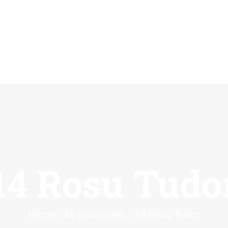
ACASĂ
REVISTA
ȘTIINȚIFICĂ
APULUM
ANUNȚURI ȘI
COMUNICATE
14 Rosu Tudo
EVENIMENTE
CONTACT
Home
All Documents
14 Rosu Tudor