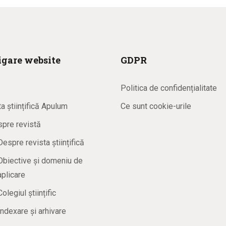
gare website
GDPR
ă
Politica de confidențialitate
a științifică Apulum
Ce sunt cookie-urile
pre revistă
Despre revista științifică
Obiective și domeniu de
aplicare
Colegiul științific
Indexare și arhivare