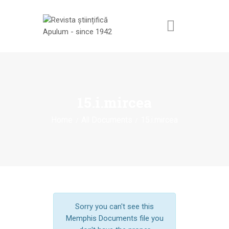
ACASĂ
REVISTA ȘTIINȚIFICĂ
15.i.mircea
APULUM
Home
All Documents
15.i.mircea
ANUNȚURI ȘI
COMUNICATE
EVENIMENTE
CONTACT
Sorry you can't see this
Memphis Documents file you