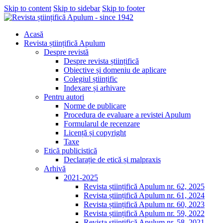
Skip to content
Skip to sidebar
Skip to footer
Acasă
Revista științifică Apulum
Despre revistă
Despre revista științifică
Obiective și domeniu de aplicare
Colegiul științific
Indexare și arhivare
Pentru autori
Norme de publicare
Procedura de evaluare a revistei Apulum
Formularul de recenzare
Licență și copyright
Taxe
Etică publicistică
Declarație de etică și malpraxis
Arhivă
2021-2025
Revista științifică Apulum nr. 62, 2025
Revista științifică Apulum nr. 61, 2024
Revista științifică Apulum nr. 60, 2023
Revista științifică Apulum nr. 59, 2022
Revista științifică Apulum nr. 58, 2021