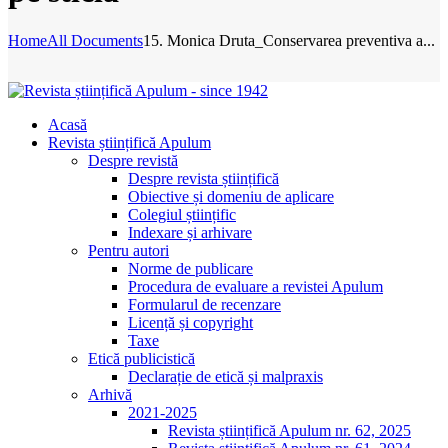
Home
All Documents
15. Monica Druta_Conservarea preventiva a...
Acasă
Revista științifică Apulum
Despre revistă
Despre revista științifică
Obiective și domeniu de aplicare
Colegiul științific
Indexare și arhivare
Pentru autori
Norme de publicare
Procedura de evaluare a revistei Apulum
Formularul de recenzare
Licență și copyright
Taxe
Etică publicistică
Declarație de etică și malpraxis
Arhivă
2021-2025
Revista științifică Apulum nr. 62, 2025