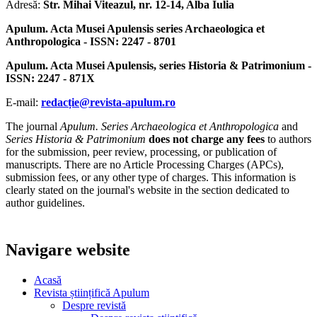
Adresă:
Str. Mihai Viteazul, nr. 12-14, Alba Iulia
Apulum. Acta Musei Apulensis series Archaeologica et
Anthropologica - ISSN: 2247 - 8701
Apulum. Acta Musei Apulensis, series Historia & Patrimonium -
ISSN: 2247 - 871X
E-mail:
redacție@revista-apulum.ro
The journal
Apulum. Series Archaeologica et Anthropologica
and
Series Historia & Patrimonium
does not charge any fees
to authors
for the submission, peer review, processing, or publication of
manuscripts. There are no Article Processing Charges (APCs),
submission fees, or any other type of charges. This information is
clearly stated on the journal's website in the section dedicated to
author guidelines.
Navigare website
Acasă
Revista științifică Apulum
Despre revistă