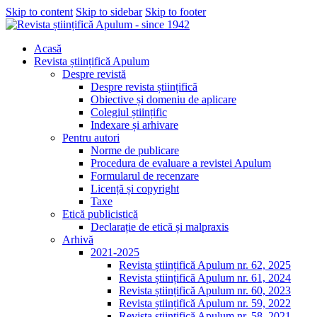
Skip to content
Skip to sidebar
Skip to footer
Acasă
Revista științifică Apulum
Despre revistă
Despre revista științifică
Obiective și domeniu de aplicare
Colegiul științific
Indexare și arhivare
Pentru autori
Norme de publicare
Procedura de evaluare a revistei Apulum
Formularul de recenzare
Licență și copyright
Taxe
Etică publicistică
Declarație de etică și malpraxis
Arhivă
2021-2025
Revista științifică Apulum nr. 62, 2025
Revista științifică Apulum nr. 61, 2024
Revista științifică Apulum nr. 60, 2023
Revista științifică Apulum nr. 59, 2022
Revista științifică Apulum nr. 58, 2021