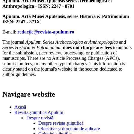
Apulum. Acta Musei Apulensis series Archaeologica et
Anthropologica - ISSN: 2247 - 8701
Apulum. Acta Musei Apulensis, series Historia & Patrimonium -
ISSN: 2247 - 871X
E-mail:
redacție@revista-apulum.ro
The journal
Apulum. Series Archaeologica et Anthropologica
and
Series Historia & Patrimonium
does not charge any fees
to authors
for the submission, peer review, processing, or publication of
manuscripts. There are no Article Processing Charges (APCs),
submission fees, or any other type of charges. This information is
clearly stated on the journal's website in the section dedicated to
author guidelines.
Navigare website
Acasă
Revista științifică Apulum
Despre revistă
Despre revista științifică
Obiective și domeniu de aplicare
Colegiul științific