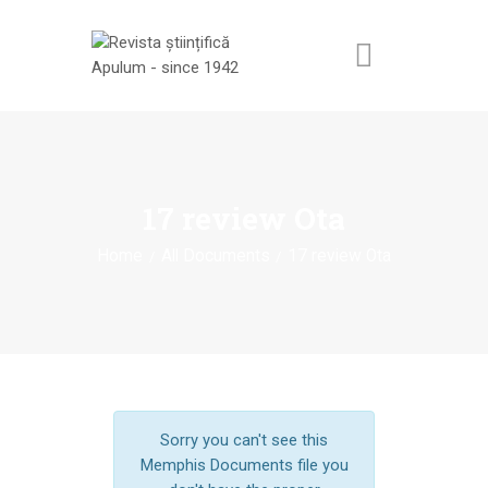
ACASĂ
REVISTA ȘTIINȚIFICĂ
17 review Ota
APULUM
Home
All Documents
17 review Ota
ANUNȚURI ȘI
COMUNICATE
EVENIMENTE
CONTACT
Sorry you can't see this
Memphis Documents file you