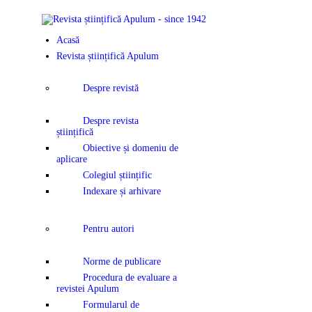
ACASĂ
Acasă
REVISTA ȘTI
Revista științifică Apulum
APULUM
Despre revistă
ANUNȚURI Ș
Despre revista
științifică
COMUNICAT
Obiective și domeniu de
aplicare
Colegiul științific
EVENIMENT
Indexare și arhivare
CONTACT
Pentru autori
Norme de publicare
Procedura de evaluare a
revistei Apulum
Formularul de