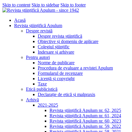
Skip to content
Skip to sidebar
Skip to footer
Acasă
Revista științifică Apulum
Despre revistă
Despre revista științifică
Obiective și domeniu de aplicare
Colegiul științific
Indexare și arhivare
Pentru autori
Norme de publicare
Procedura de evaluare a revistei Apulum
Formularul de recenzare
Licență și copyright
Taxe
Etică publicistică
Declarație de etică și malpraxis
Arhivă
2021-2025
Revista științifică Apulum nr. 62, 2025
Revista științifică Apulum nr. 61, 2024
Revista științifică Apulum nr. 60, 2023
Revista științifică Apulum nr. 59, 2022
Revista științifică Apulum nr. 58, 2021