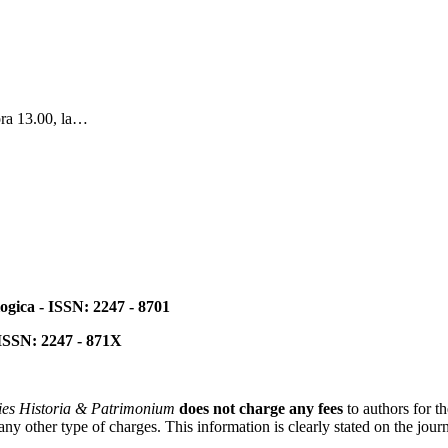
ora 13.00, la…
ogica - ISSN: 2247 - 8701
 ISSN: 2247 - 871X
ies Historia & Patrimonium
does not charge any fees
to authors for t
 other type of charges. This information is clearly stated on the journa