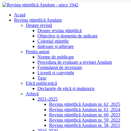
Acasă
Revista științifică Apulum
Despre revistă
Despre revista științifică
Obiective și domeniu de aplicare
Colegiul științific
Indexare și arhivare
Pentru autori
Norme de publicare
Procedura de evaluare a revistei Apulum
Formularul de recenzare
Licență și copyright
Taxe
Etică publicistică
Declarație de etică și malpraxis
Arhivă
2021-2025
Revista științifică Apulum nr. 62, 2025
Revista științifică Apulum nr. 61, 2024
Revista științifică Apulum nr. 60, 2023
Revista științifică Apulum nr. 59, 2022
Revista științifică Apulum nr. 58, 2021
2016-2020