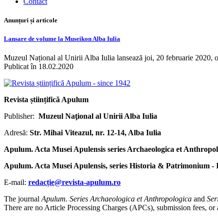
Contact
Anunțuri și articole
Lansare de volume la Museikon Alba Iulia
Muzeul Național al Unirii Alba Iulia lansează joi, 20 februarie 2020, 
Publicat în 18.02.2020
Revista științifică Apulum
Publisher:
Muzeul Naţional al Unirii Alba Iulia
Adresă:
Str. Mihai Viteazul, nr. 12-14, Alba Iulia
Apulum. Acta Musei Apulensis series Archaeologica et Anthropol
Apulum. Acta Musei Apulensis, series Historia & Patrimonium -
E-mail:
redacție@revista-apulum.ro
The journal
Apulum. Series Archaeologica et Anthropologica
and
Ser
There are no Article Processing Charges (APCs), submission fees, or any