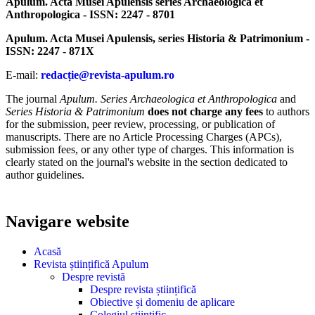
Apulum. Acta Musei Apulensis series Archaeologica et
Anthropologica - ISSN: 2247 - 8701
Apulum. Acta Musei Apulensis, series Historia & Patrimonium -
ISSN: 2247 - 871X
E-mail:
redacție@revista-apulum.ro
The journal
Apulum. Series Archaeologica et Anthropologica
and
Series Historia & Patrimonium
does not charge any fees
to authors
for the submission, peer review, processing, or publication of
manuscripts. There are no Article Processing Charges (APCs),
submission fees, or any other type of charges. This information is
clearly stated on the journal's website in the section dedicated to
author guidelines.
Navigare website
Acasă
Revista științifică Apulum
Despre revistă
Despre revista științifică
Obiective și domeniu de aplicare
Colegiul științific