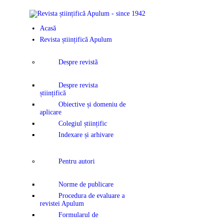
ACASĂ
Acasă
REVISTA ȘTIINȚIFICĂ
Revista științifică Apulum
APULUM
Despre revistă
ANUNȚURI ȘI
Despre revista
științifică
COMUNICATE
Obiective și domeniu de
aplicare
Colegiul științific
EVENIMENTE
Indexare și arhivare
CONTACT
Pentru autori
Norme de publicare
Procedura de evaluare a
revistei Apulum
Formularul de