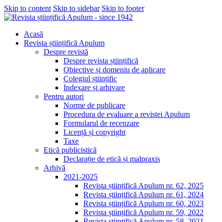
Skip to content
Skip to sidebar
Skip to footer
Acasă
Revista științifică Apulum
Despre revistă
Despre revista științifică
Obiective și domeniu de aplicare
Colegiul științific
Indexare și arhivare
Pentru autori
Norme de publicare
Procedura de evaluare a revistei Apulum
Formularul de recenzare
Licență și copyright
Taxe
Etică publicistică
Declarație de etică și malpraxis
Arhivă
2021-2025
Revista științifică Apulum nr. 62, 2025
Revista științifică Apulum nr. 61, 2024
Revista științifică Apulum nr. 60, 2023
Revista științifică Apulum nr. 59, 2022
Revista științifică Apulum nr. 58, 2021