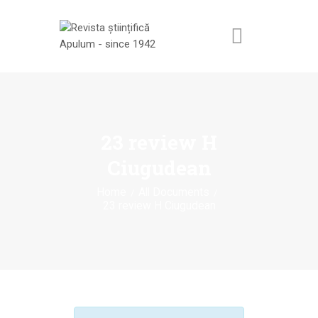
ACASĂ
REVISTA ȘTIINȚIFICĂ
23 review H
APULUM
Ciugudean
ANUNȚURI ȘI
COMUNICATE
Home
All Documents
23 review H Ciugudean
EVENIMENTE
CONTACT