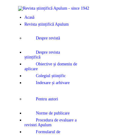
ACASĂ
Acasă
REVISTA ȘTIINȚIFICĂ
Revista științifică Apulum
APULUM
Despre revistă
ANUNȚURI ȘI
Despre revista
științifică
COMUNICATE
Obiective și domeniu de
aplicare
Colegiul științific
EVENIMENTE
Indexare și arhivare
CONTACT
Pentru autori
Norme de publicare
Procedura de evaluare a
revistei Apulum
Formularul de