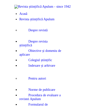
ACASĂ
Acasă
REVISTA ȘTIINȚIFICĂ
Revista științifică Apulum
APULUM
Despre revistă
ANUNȚURI ȘI
Despre revista
științifică
COMUNICATE
Obiective și domeniu de
aplicare
Colegiul științific
EVENIMENTE
Indexare și arhivare
CONTACT
Pentru autori
Norme de publicare
Procedura de evaluare a
revistei Apulum
Formularul de