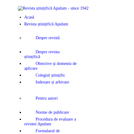
ACASĂ
Acasă
REVISTA ȘTI
Revista științifică Apulum
APULUM
Despre revistă
ANUNȚURI Ș
Despre revista
științifică
COMUNICAT
Obiective și domeniu de
aplicare
Colegiul științific
EVENIMENT
Indexare și arhivare
CONTACT
Pentru autori
Norme de publicare
Procedura de evaluare a
revistei Apulum
Formularul de