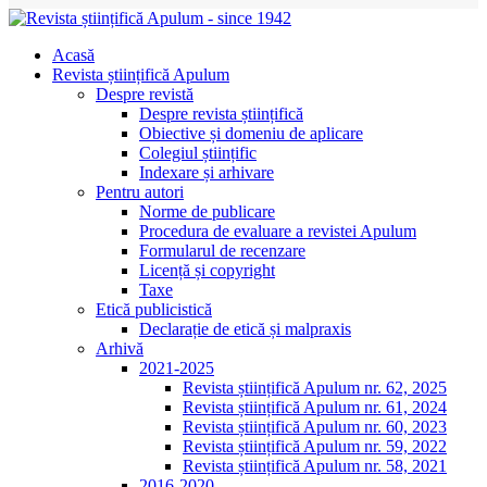
Acasă
Revista științifică Apulum
Despre revistă
Despre revista științifică
Obiective și domeniu de aplicare
Colegiul științific
Indexare și arhivare
Pentru autori
Norme de publicare
Procedura de evaluare a revistei Apulum
Formularul de recenzare
Licență și copyright
Taxe
Etică publicistică
Declarație de etică și malpraxis
Arhivă
2021-2025
Revista științifică Apulum nr. 62, 2025
Revista științifică Apulum nr. 61, 2024
Revista științifică Apulum nr. 60, 2023
Revista științifică Apulum nr. 59, 2022
Revista științifică Apulum nr. 58, 2021
2016-2020