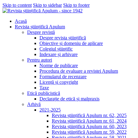
Skip to content
Skip to sidebar
Skip to footer
Acasă
Revista științifică Apulum
Despre revistă
Despre revista științifică
Obiective și domeniu de aplicare
Colegiul științific
Indexare și arhivare
Pentru autori
Norme de publicare
Procedura de evaluare a revistei Apulum
Formularul de recenzare
Licență și copyright
Taxe
Etică publicistică
Declarație de etică și malpraxis
Arhivă
2021-2025
Revista științifică Apulum nr. 62, 2025
Revista științifică Apulum nr. 61, 2024
Revista științifică Apulum nr. 60, 2023
Revista științifică Apulum nr. 59, 2022
Revista științifică Apulum nr. 58, 2021