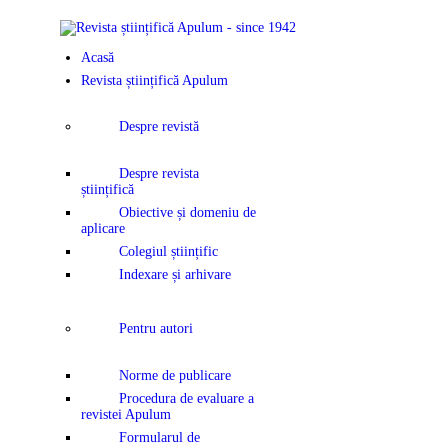
ACASĂ
Acasă
REVISTA ȘTI
Revista științifică Apulum
APULUM
Despre revistă
ANUNȚURI Ș
Despre revista
științifică
COMUNICAT
Obiective și domeniu de
aplicare
Colegiul științific
EVENIMENT
Indexare și arhivare
CONTACT
Pentru autori
Norme de publicare
Procedura de evaluare a
revistei Apulum
Formularul de