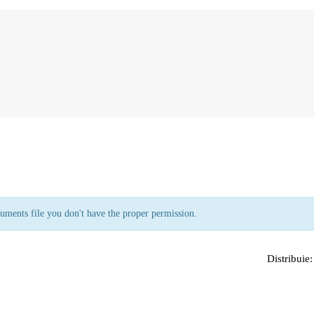
uments file you don't have the proper permission.
Distribuie: