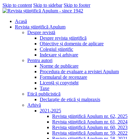
Skip to content
Skip to sidebar
Skip to footer
Acasă
Revista științifică Apulum
Despre revistă
Despre revista științifică
Obiective și domeniu de aplicare
Colegiul științific
Indexare și arhivare
Pentru autori
Norme de publicare
Procedura de evaluare a revistei Apulum
Formularul de recenzare
Licență și copyright
Taxe
Etică publicistică
Declarație de etică și malpraxis
Arhivă
2021-2025
Revista științifică Apulum nr. 62, 2025
Revista științifică Apulum nr. 61, 2024
Revista științifică Apulum nr. 60, 2023
Revista științifică Apulum nr. 59, 2022
Revista științifică Apulum nr. 58, 2021