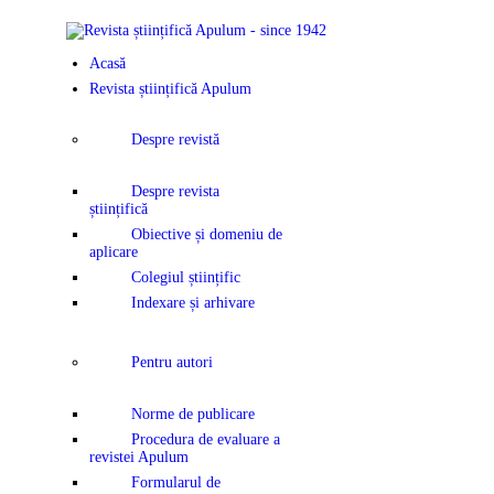
ACASĂ
Acasă
REVISTA ȘTI
Revista științifică Apulum
APULUM
Despre revistă
ANUNȚURI Ș
Despre revista
științifică
COMUNICAT
Obiective și domeniu de
aplicare
Colegiul științific
EVENIMENT
Indexare și arhivare
CONTACT
Pentru autori
Norme de publicare
Procedura de evaluare a
revistei Apulum
Formularul de