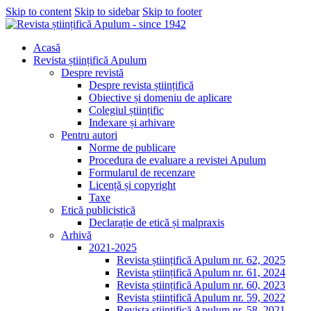
Skip to content
Skip to sidebar
Skip to footer
Acasă
Revista științifică Apulum
Despre revistă
Despre revista științifică
Obiective și domeniu de aplicare
Colegiul științific
Indexare și arhivare
Pentru autori
Norme de publicare
Procedura de evaluare a revistei Apulum
Formularul de recenzare
Licență și copyright
Taxe
Etică publicistică
Declarație de etică și malpraxis
Arhivă
2021-2025
Revista științifică Apulum nr. 62, 2025
Revista științifică Apulum nr. 61, 2024
Revista științifică Apulum nr. 60, 2023
Revista științifică Apulum nr. 59, 2022
Revista științifică Apulum nr. 58, 2021