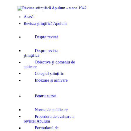
ACASĂ
Acasă
REVISTA ȘTI
Revista științifică Apulum
APULUM
Despre revistă
ANUNȚURI Ș
Despre revista
științifică
COMUNICAT
Obiective și domeniu de
aplicare
Colegiul științific
EVENIMENT
Indexare și arhivare
CONTACT
Pentru autori
Norme de publicare
Procedura de evaluare a
revistei Apulum
Formularul de