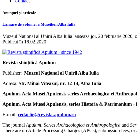
Contact
Anunțuri și articole
Lansare de volume la Museikon Alba Iulia
Muzeul Național al Unirii Alba Iulia lansează joi, 20 februarie 2020, 
Publicat în 18.02.2020
Revista științifică Apulum
Publisher:
Muzeul Naţional al Unirii Alba Iulia
Adresă:
Str. Mihai Viteazul, nr. 12-14, Alba Iulia
Apulum. Acta Musei Apulensis series Archaeologica et Anthropol
Apulum. Acta Musei Apulensis, series Historia & Patrimonium -
E-mail:
redacție@revista-apulum.ro
The journal
Apulum. Series Archaeologica et Anthropologica
and
Ser
There are no Article Processing Charges (APCs), submission fees, or any