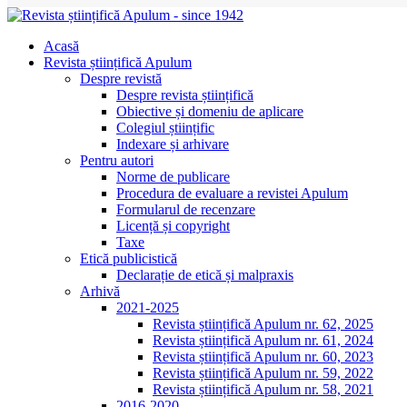
Acasă
Revista științifică Apulum
Despre revistă
Despre revista științifică
Obiective și domeniu de aplicare
Colegiul științific
Indexare și arhivare
Pentru autori
Norme de publicare
Procedura de evaluare a revistei Apulum
Formularul de recenzare
Licență și copyright
Taxe
Etică publicistică
Declarație de etică și malpraxis
Arhivă
2021-2025
Revista științifică Apulum nr. 62, 2025
Revista științifică Apulum nr. 61, 2024
Revista științifică Apulum nr. 60, 2023
Revista științifică Apulum nr. 59, 2022
Revista științifică Apulum nr. 58, 2021
2016-2020