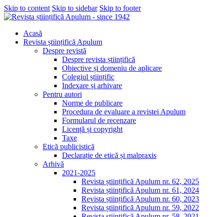
Skip to content
Skip to sidebar
Skip to footer
Acasă
Revista științifică Apulum
Despre revistă
Despre revista științifică
Obiective și domeniu de aplicare
Colegiul științific
Indexare și arhivare
Pentru autori
Norme de publicare
Procedura de evaluare a revistei Apulum
Formularul de recenzare
Licență și copyright
Taxe
Etică publicistică
Declarație de etică și malpraxis
Arhivă
2021-2025
Revista științifică Apulum nr. 62, 2025
Revista științifică Apulum nr. 61, 2024
Revista științifică Apulum nr. 60, 2023
Revista științifică Apulum nr. 59, 2022
Revista științifică Apulum nr. 58, 2021