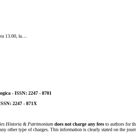
ora 13.00, la…
ogica - ISSN: 2247 - 8701
 ISSN: 2247 - 871X
ies Historia & Patrimonium
does not charge any fees
to authors for t
 other type of charges. This information is clearly stated on the journa