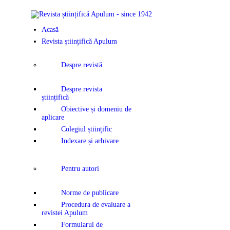
ACASĂ
Acasă
REVISTA ȘTI
Revista științifică Apulum
APULUM
Despre revistă
ANUNȚURI Ș
Despre revista
științifică
COMUNICAT
Obiective și domeniu de
aplicare
Colegiul științific
EVENIMENT
Indexare și arhivare
CONTACT
Pentru autori
Norme de publicare
Procedura de evaluare a
revistei Apulum
Formularul de