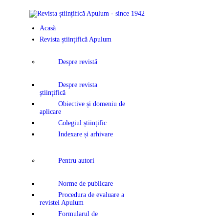
ACASĂ
Acasă
REVISTA ȘTI
Revista științifică Apulum
APULUM
Despre revistă
ANUNȚURI Ș
Despre revista
științifică
COMUNICAT
Obiective și domeniu de
aplicare
Colegiul științific
EVENIMENT
Indexare și arhivare
CONTACT
Pentru autori
Norme de publicare
Procedura de evaluare a
revistei Apulum
Formularul de