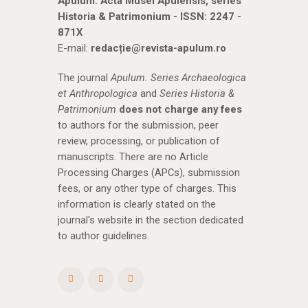
Apulum. Acta Musei Apulensis, series
Historia & Patrimonium - ISSN: 2247 -
871X
E-mail:
redacție@revista-apulum.ro
The journal
Apulum. Series Archaeologica
et Anthropologica
and
Series Historia &
Patrimonium
does not charge any fees
to authors for the submission, peer
review, processing, or publication of
manuscripts. There are no Article
Processing Charges (APCs), submission
fees, or any other type of charges. This
information is clearly stated on the
journal's website in the section dedicated
to author guidelines.