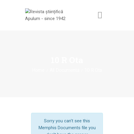
ACASĂ
REVISTA ȘTIINȚIFICĂ
10 R Ota
APULUM
Home
All Documents
10 R Ota
ANUNȚURI ȘI
COMUNICATE
EVENIMENTE
CONTACT
Sorry you can't see this
Memphis Documents file you