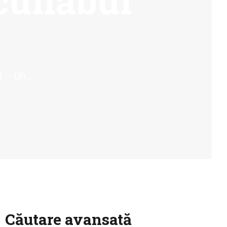
cunabul
– Un...
Căutare avansată