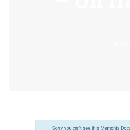
– Un f
Home
Sorry you can't see this Memphis Docu