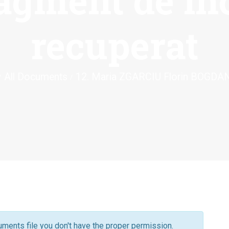
ragment de in
recuperat
All Documents
12. Maria ZGARCIU Florin BOGDAN 
ments file you don't have the proper permission.