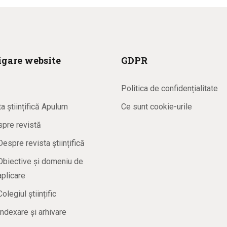
gare website
GDPR
ă
Politica de confidențialitate
a științifică Apulum
Ce sunt cookie-urile
pre revistă
Despre revista științifică
Obiective și domeniu de
aplicare
Colegiul științific
Indexare și arhivare