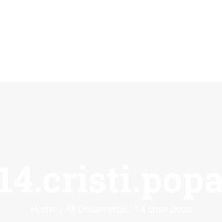
ACASĂ
REVISTA
ȘTIINȚIFICĂ
APULUM
ANUNȚURI ȘI
COMUNICATE
14.cristi.pop
EVENIMENTE
CONTACT
Home
All Documents
14.cristi.popa